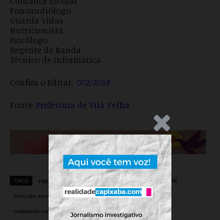
Cuidador Escolar
Fonoaudiólogo
Guarda Vidas
Nutricionista
Psicólogo
Regente de Banda
Técnico de Informática
Confira o Edital:
002/2018
Fonte:
Prefeitura de Vila Velha
.Anúncio
TAGS
capixaba
cidades
espírito santo
HÁ VAGAS
inclusão social
OPORTUNIDADES
realidade
realidade capixaba
realidadecapixaba
Vila Velha