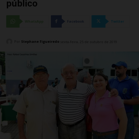
público
WhatsApp
Facebook
Twitter
Por
Stephane Figueiredo
sexta-feira, 25 de outubro de 2019