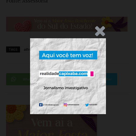
Fonte: Assessoria
.Anúncio
TAGS
alfredo chaves
servidor publico
WhatsApp
Facebook
Twitter