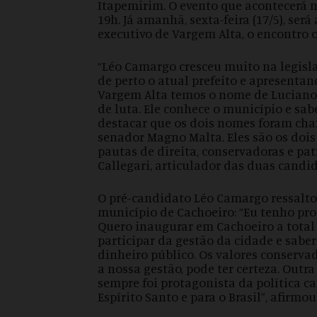
Itapemirim. O evento que acontecerá no
19h. Já amanhã, sexta-feira (17/5), ser
executivo de Vargem Alta, o encontro 
“Léo Camargo cresceu muito na legisla
de perto o atual prefeito e apresenta
Vargem Alta temos o nome de Luciano 
de luta. Ele conhece o município e sa
destacar que os dois nomes foram cha
senador Magno Malta. Eles são os dois
pautas de direita, conservadoras e pa
Callegari, articulador das duas candid
O pré-candidato Léo Camargo ressalto
município de Cachoeiro: “Eu tenho pro
Quero inaugurar em Cachoeiro a total 
participar da gestão da cidade e sabe
dinheiro público. Os valores conserva
a nossa gestão, pode ter certeza. Outra
sempre foi protagonista da política c
Espírito Santo e para o Brasil”, afirmou