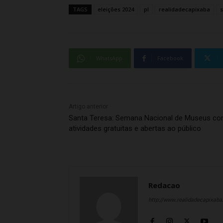
TAGS
eleições 2024
pl
realidadecapixaba
s
WhatsApp
Facebook
Artigo anterior
Santa Teresa: Semana Nacional de Museus c
atividades gratuitas e abertas ao público
Redacao
http://www.realidadecapixab