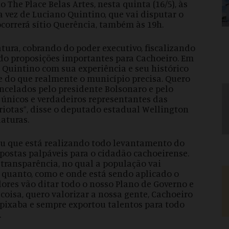
 The Place Belas Artes, nesta quinta (16/5), às
á a vez de Luciano Quintino, que vai disputar o
ocorrerá sítio Querência, também às 19h.
tura, cobrando do poder executivo, fiscalizando
ndo proposições importantes para Cachoeiro. Em
Quintino com sua experiência e seu histórico
be do que realmente o município precisa. Quero
ncelados pelo presidente Bolsonaro e pelo
 únicos e verdadeiros representantes das
triotas”, disse o deputado estadual Wellington
aturas.
u que está realizando todo levantamento do
postas palpáveis para o cidadão cachoeirense.
transparência, no qual a população vai
r quanto, como e onde está sendo aplicado o
dores vão ditar todo o nosso Plano de Governo e
 coisa, quero valorizar a nossa gente, Cachoeiro
apixaba e sempre exportou talentos para todo
.