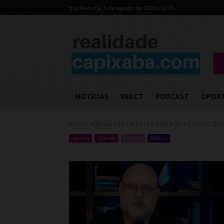
quinta-feira, 6 de agosto de 2026 / 02:09
NOTÍCIAS
REACT
PODCAST
OPOR
Início
Agenda
PL lança Léo Camargo e Luciano Quin
Agenda
Cidades
Noticias
Política