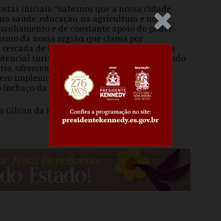
stas iniciais: “Sabemos que a nossa cidade
 na saúde, educação, na agricultura e no
.Anúncio
mpanhamento e de constante apoio do poder
rismo da nossa região, que clama por
 cercada de belezas naturais e juntos vamos
otencial turístico. Também estamos estudando
ria, oferecendo incentivos para atrair novas
 quero implementar uma gestão moderna, um
o inchaço da máquina pública”, finalizou.
Gilvan da Federal, Wellington Callegari e