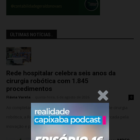
ÚLTIMAS NOTÍCIAS..
Rede hospitalar celebra seis anos da
cirurgia robótica com 1.845
procedimentos
.Anúncio
Flávia Varela
-
quinta-feira, 6 de agosto de 2026
0
Ao completar seis anos da implantação do programa de cirurgia
robótica, a Rede Meridional celebra uma trajetória marcada pela
inovação e pela consolidação da...