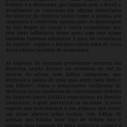
Polônia e a Alemanha, que imigrou para o Brasil e
atualmente se concentra em alguns municípios
do interior do Espírito Santo. Como a planta, por
enquanto, é conhecida apenas para os municípios
de São Roque do Canaã e Santa Leopoldina, que
têm forte influência desse povo, com esse nome
também fazemos referência à área de ocorrência
da espécie”, explica o botânico Elton John de Lírio,
descendente também de pomeranos.
As espécies de tarumãs geralmente ocorrem em
florestas, sendo árvores ou arvoretas de até 15
metros de altura com folhas compostas, que
lembram a palma de uma mão, onde cada dedo é
um folíolo”, conta o pesquisador Guilherme de
Medeiros Antar, professor da Universidade Federal
do Espírito Santo (UFES) e especialista na família
Lamiaceae, à qual pertencem os tarumãs. “A nova
espécie que descobrimos é um arbusto, que cresce
em áreas abertas sobre rochas, com folhas de
apenas um folíolo. Esse tipo de hábito não é
comum para tarumãs da Mata Atlântica, como é o