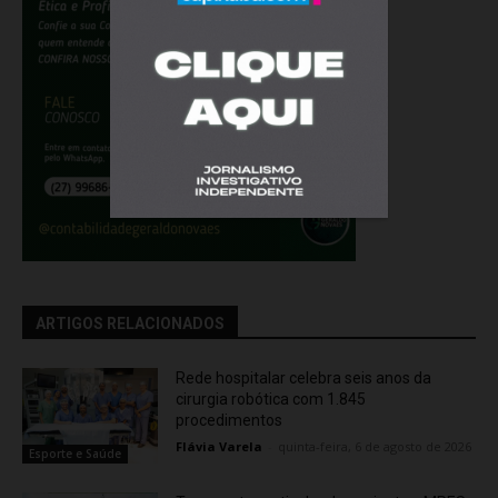
ARTIGOS RELACIONADOS
Rede hospitalar celebra seis anos da
cirurgia robótica com 1.845
procedimentos
Flávia Varela
-
quinta-feira, 6 de agosto de 2026
Esporte e Saúde