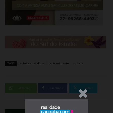
TAGS
enfeites natalinos
entrenimento
noticia
WhatsApp
Facebook
Twitter
.Anúncio