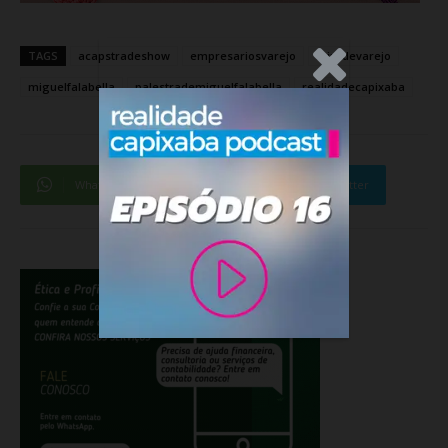
TAGS
acapstradeshow
empresariosvarejo
feiradevarejo
.Anúncio
miguelfalabella
palestrademiguelfalabella
realidadecapixaba
WhatsApp
Facebook
Twitter