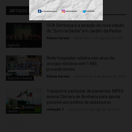
ARTIGOS RELACIONADOS
OCA Sinfônica é a atração da nova edição
do “Som na Sexta” em Jardim da Penha
Flávia Varela
-
sexta-feira, 7 de agosto de 2026
Agenda
Rede hospitalar celebra seis anos da
cirurgia robótica com 1.845
procedimentos
Flávia Varela
-
quinta-feira, 6 de agosto de 2026
Esporte e Saúde
Transporte particular de pacientes: MPES
aciona Câmara de Anchieta para apurar
possível uso político de assessores
redação 1
-
quarta-feira, 5 de agosto de 2026
Direito