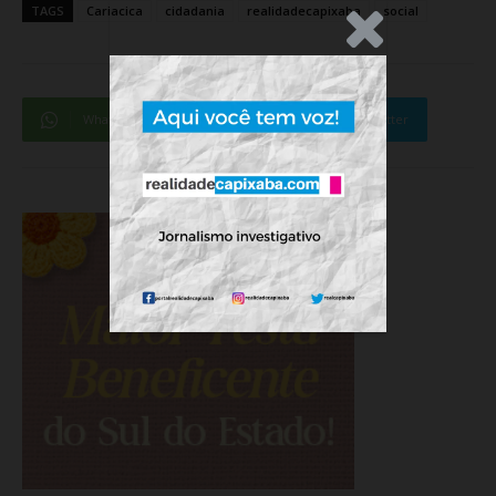
TAGS
Cariacica
cidadania
realidadecapixaba
social
.Anúncio
WhatsApp
Facebook
Twitter