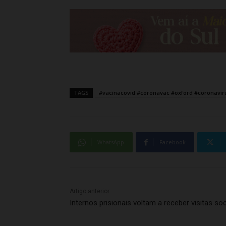
TAGS
#vacinacovid #coronavac #oxford #coronavi
WhatsApp
Facebook
Artigo anterior
Internos prisionais voltam a receber visitas soc