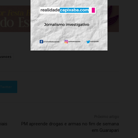
rusnoes
Twitter
Próximo artigo
iais
PM apreende drogas e armas no fim de semana
em Guarapari