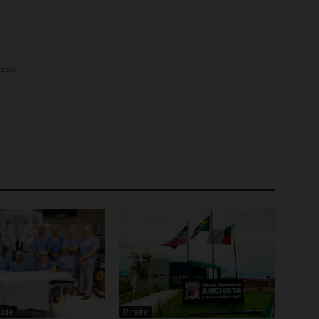
a.com
aúde
Direito