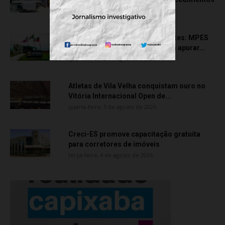
quinta-feira, 6 de agosto de 2026
Transporte particular de pacientes: MPES
aciona Câmara de Anchieta para apurar...
quarta-feira, 5 de agosto de 2026
Atletas de Vila Velha conquistam ouro no
Vitória Internacional Open de...
quarta-feira, 5 de agosto de 2026
Creci-ES promove capacitação gratuita
para corretores de imóveis
terça-feira, 4 de agosto de 2026