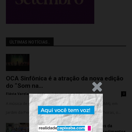
ÚLTIMAS NOTÍCIAS..
OCA Sinfônica é a atração da nova edição
do “Som na...
.Anúncio
Flávia Varela
-
sexta-feira, 7 de agosto de 2026
0
A música de câmara vai ocupar o Instituto Marlin Azul (IMA), em
Jardim da Penha, nesta sexta-feira (07). A partir das 18 horas, o...
Rede hospitalar celebra seis anos da
cirurgia robótica com 1.845 procedimentos