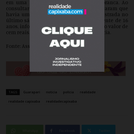
em uma motoneta Honda Biz de cor branca. Ao
consultarem a placa do veículo, constataram que
havia uma restrição de furto/roubo registrada no
último sábado. O condutor, um adolescente de 16
anos, informou ter adquirido a moto pelo valor de
cem reais. Ele foi encaminhado à delegacia.
Fonte: Assessoria – PM Guarapari
TAGS
Guarapari
noticia
polícia
realidade
realidade capixaba
realidadecapixaba
WhatsApp
Facebook
Twitter