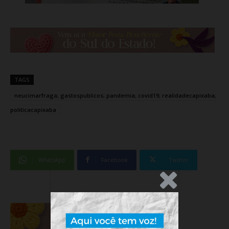
TAGS
neucimarfraga; gastospublicos; pandemia; covid19; realidadecapixaba;
politicacapixaba
WhatsApp
Facebook
Twitter
.Anúncio