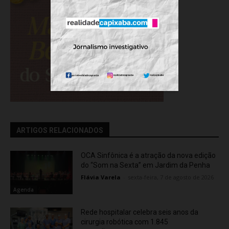
ARTIGOS RELACIONADOS
OCA Sinfônica é a atração da nova edição
do “Som na Sexta” em Jardim da Penha
Flávia Varela
-
sexta-feira, 7 de agosto de 2026
Agenda
Rede hospitalar celebra seis anos da
cirurgia robótica com 1.845