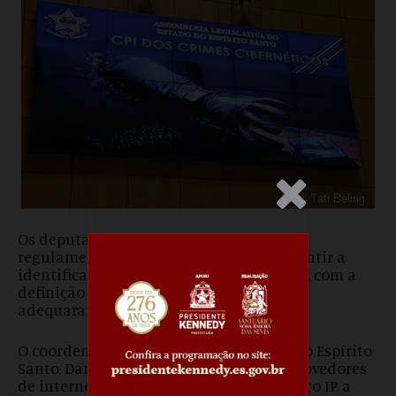
.Anúncio
Os deputados da CPI sugeriram uma
regulamentação e fiscalização para garantir a
identificação da porta lógica de conexão, com a
definição de prazo para as empresas se
adequaram.
O coordenador de processos da Anatel no Espírito
Santo, Daniel Mansur, explicou que os provedores
de internet armazenam, além do endereço IP, a