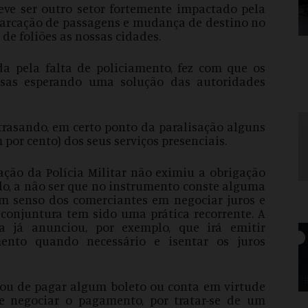
eve ser outro setor fortemente impactado pela
marcação de passagens e mudança de destino no
 de foliões as nossas cidades.
a pela falta de policiamento, fez com que os
asas esperando uma solução das autoridades
trasando, em certo ponto da paralisação alguns
or cento) dos seus serviços presenciais.
sação da Polícia Militar não eximiu a obrigação
o, a não ser que no instrumento conste alguma
om senso dos comerciantes em negociar juros e
conjuntura tem sido uma prática recorrente. A
a já anunciou, por exemplo, que irá emitir
nto quando necessário e isentar os juros
xou de pagar algum boleto ou conta em virtude
 e negociar o pagamento, por tratar-se de um