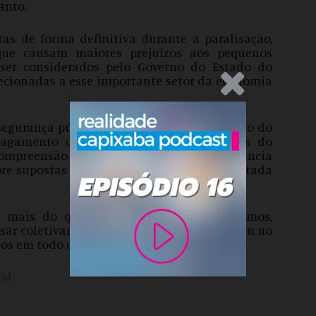
anto.
as de forma definitiva durante a paralisação,
 que causam maiores prejuízos aos pequenos
 ser considerados pelo Governo do Estado do
irecionadas a esse importante setor da economia
.Anúncio
 segurança pública fora causado por omissão do
agamento da revisão anual dos salários do
compreensão que um servidor ofereceu denúncia
bre supostas omissões, a denúncia será relatada
, mais do que encontrar “culpados”, teremos,
ensar coletivamente em soluções que apontem no
os em todo o Espírito Santo.