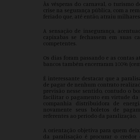
Às vésperas do carnaval, o turismo d
crise na segurança pública, com a re
feriado que, até então, atraiu milhares
A sensação de insegurança, acentuad
capixabas se fechassem em suas c
competentes.
Os dias foram passando e as contas a
bancos também encerraram 100% (cem p
É interessante destacar que a parali
de pagar de nenhum contrato realizad
previsão nesse sentido, contudo o b
facilitar o pagamento em virtude da 
companhia distribuidora de energi
novamente seus boletos de pagame
referentes ao período da paralização.
A orientação objetiva para quem dei
da paralisação é procurar o credor