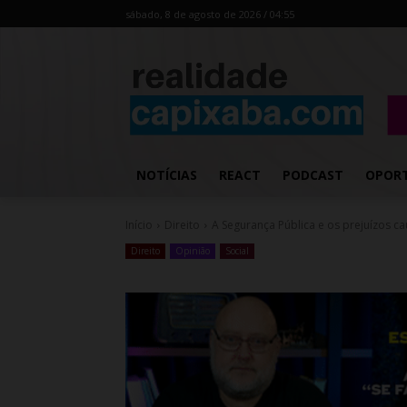
sábado, 8 de agosto de 2026 / 04:55
NOTÍCIAS
REACT
PODCAST
OPOR
Início
Direito
A Segurança Pública e os prejuízos ca
Direito
Opinião
Social