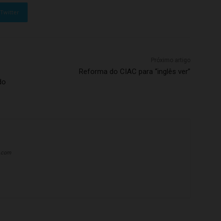
Twitter
Próximo artigo
Reforma do CIAC para “inglês ver”
do
a.com