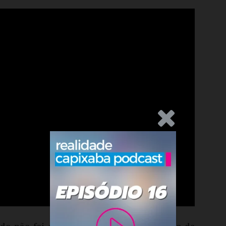
.Anúncio
ido não foi colocado em votação na sessão de