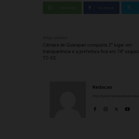
WhatsApp
Facebook
Artigo anterior
Câmara de Guarapari conquista 2° lugar em
transparência e a prefeitura fica em 74° segun
TC-ES
Redacao
http://www.realidadecapixab