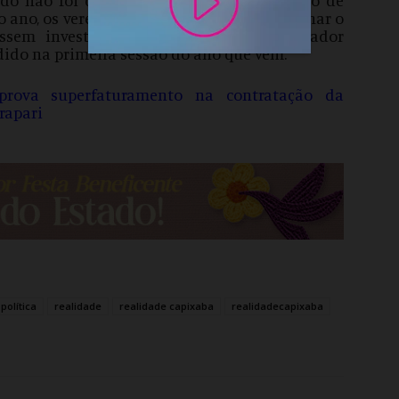
 do ano, os vereadores resolveram reencaminhar o
ssem investigadas as denúncias. O vereador
dido na primeira sessão do ano que vem.
rova superfaturamento na contratação da
rapari
política
realidade
realidade capixaba
realidadecapixaba