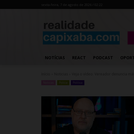
sexta-feira, 7 de agosto de 2026 / 02:22
NOTÍCIAS
REACT
PODCAST
OPOR
Início
Noticias
Veja o vídeo: Vereador denuncia má
Noticias
Polícia
Política