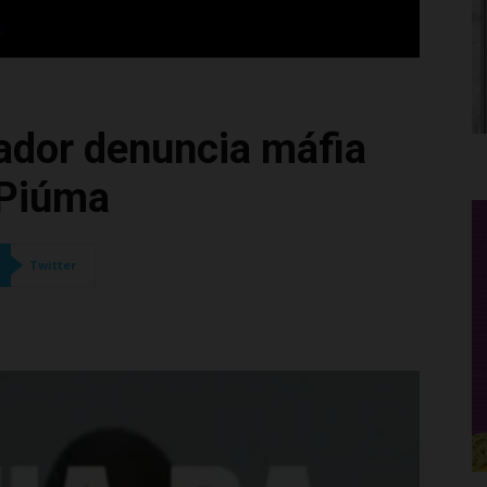
eador denuncia máfia
 Piúma
Twitter