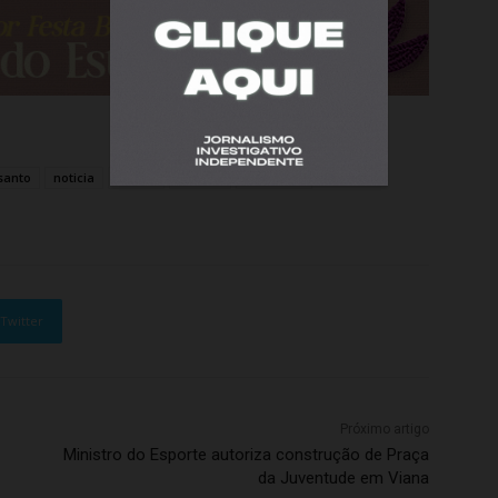
 santo
noticia
Piuma
política
realidade
Twitter
Próximo artigo
Ministro do Esporte autoriza construção de Praça
da Juventude em Viana