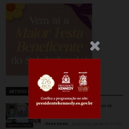
.Anúncio
ARTIGOS RELACIONADOS
Rede hospitalar celebra seis anos da
cirurgia robótica com 1.845
procedimentos
Flávia Varela
-
quinta-feira, 6 de agosto de 2026
Esporte e Saúde