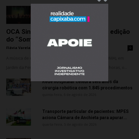
OCA Sinfônica é a atração da nova edição
do “Som na...
Flávia Varela
-
sexta-feira, 7 de agosto de 2026
0
A música de câmara vai ocupar o Instituto Marlin Azul (IMA), em
Jardim da Penha, nesta sexta-feira (07). A partir das 18 horas, o...
Rede hospitalar celebra seis anos da
cirurgia robótica com 1.845 procedimentos
quinta-feira, 6 de agosto de 2026
Transporte particular de pacientes: MPES
aciona Câmara de Anchieta para apurar...
quarta-feira, 5 de agosto de 2026