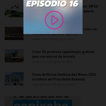
Transporte particular de pacientes: MPES
aciona Câmara de Anchieta para apurar...
quarta-feira, 5 de agosto de 2026
Atletas de Vila Velha conquistam ouro no
Vitória Internacional Open de...
quarta-feira, 5 de agosto de 2026
Creci-ES promove capacitação gratuita
para corretores de imóveis
terça-feira, 4 de agosto de 2026
Festa de Nossa Senhora das Neves 2026
acontece em Presidente Kennedy
segunda-feira, 3 de agosto de 2026