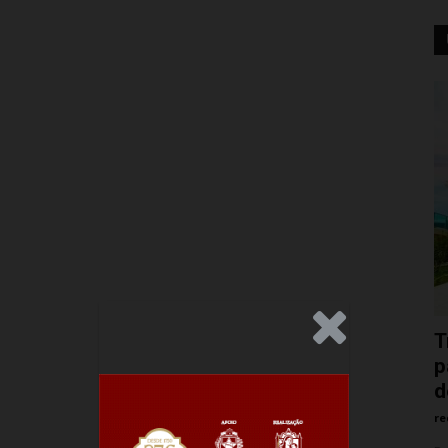
.Anúncio
T
p
d
re