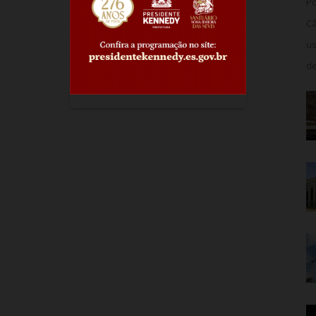
Po
Câ
us
de