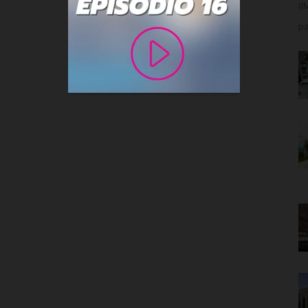
(I
pa