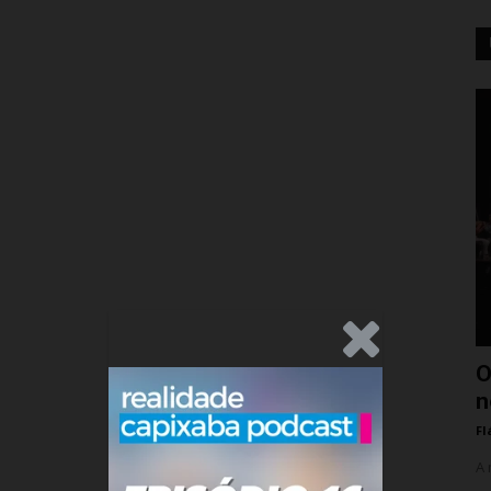
.Anúncio
O
n
Fl
A 