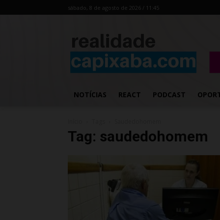
sábado, 8 de agosto de 2026 / 11:45
NOTÍCIAS
REACT
PODCAST
OPOR
Início
Tags
Saudedohomem
Tag: saudedohomem