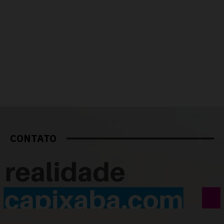
CONTATO