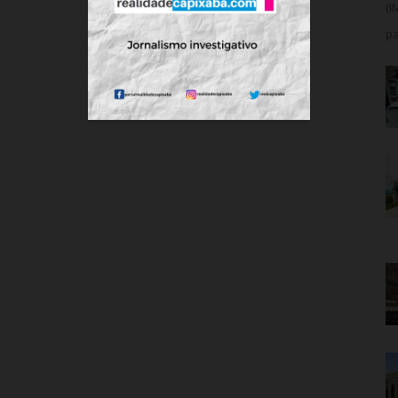
(I
pa