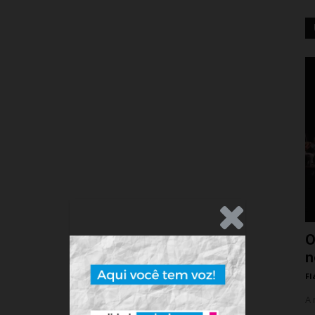
.Anúncio
O
n
Fl
A 