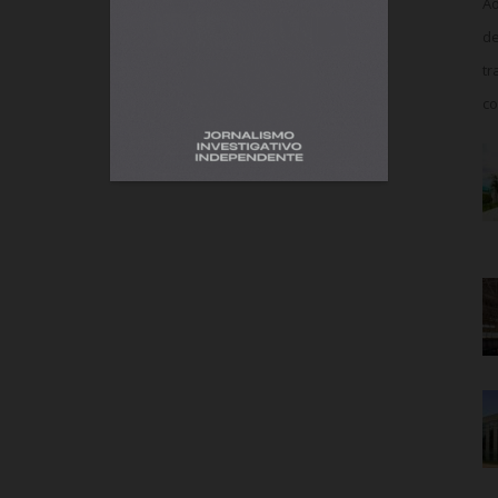
Ao
de
tr
co