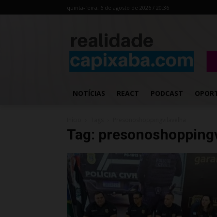
quinta-feira, 6 de agosto de 2026 / 20:36
NOTÍCIAS
REACT
PODCAST
OPOR
Início
Tags
Presonoshoppingvilavelha
Tag: presonoshoppingv