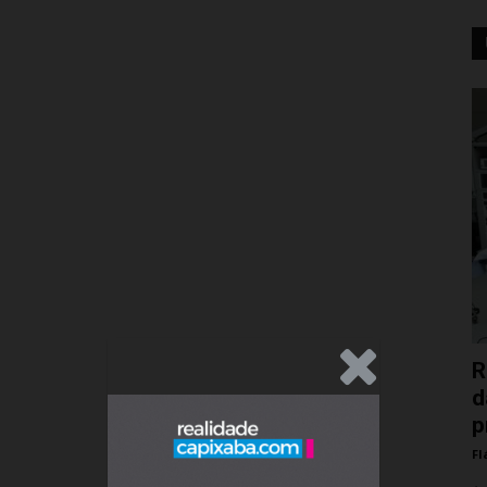
.Anúncio
R
d
p
Fl