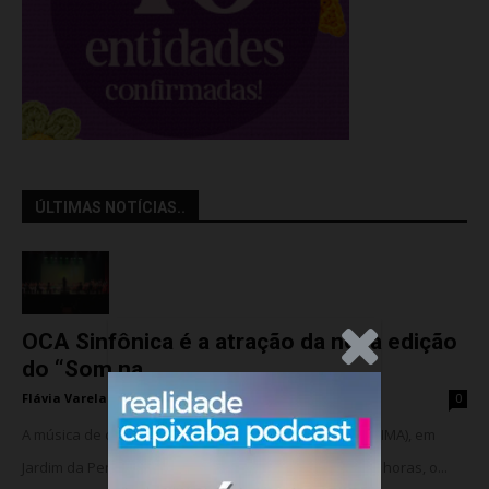
ÚLTIMAS NOTÍCIAS..
OCA Sinfônica é a atração da nova edição
.Anúncio
do “Som na...
Flávia Varela
-
sexta-feira, 7 de agosto de 2026
0
A música de câmara vai ocupar o Instituto Marlin Azul (IMA), em
Jardim da Penha, nesta sexta-feira (07). A partir das 18 horas, o...