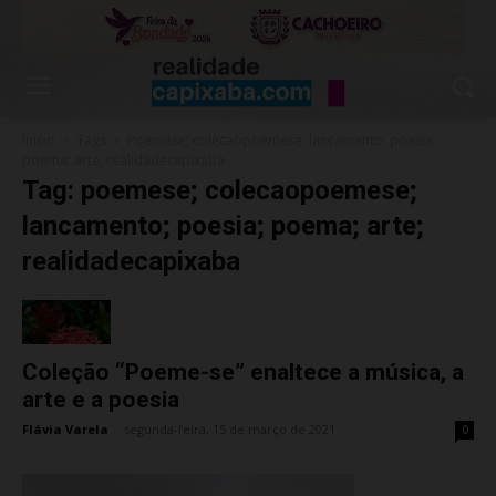
Início
Tags
Poemese; colecaopoemese; lancamento; poesia;
poema; arte; realidadecapixaba
Tag: poemese; colecaopoemese;
lancamento; poesia; poema; arte;
realidadecapixaba
Coleção “Poeme-se” enaltece a música, a
arte e a poesia
Flávia Varela
-
segunda-feira, 15 de março de 2021
0