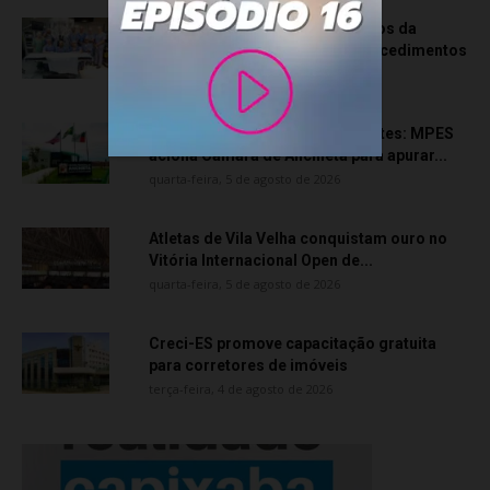
Rede hospitalar celebra seis anos da
cirurgia robótica com 1.845 procedimentos
quinta-feira, 6 de agosto de 2026
Transporte particular de pacientes: MPES
aciona Câmara de Anchieta para apurar...
quarta-feira, 5 de agosto de 2026
Atletas de Vila Velha conquistam ouro no
Vitória Internacional Open de...
quarta-feira, 5 de agosto de 2026
Creci-ES promove capacitação gratuita
para corretores de imóveis
terça-feira, 4 de agosto de 2026