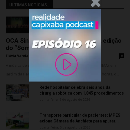
.Anúncio
ÚLTIMAS NOTÍCIAS..
OCA Sinfônica é a atração da nova edição
do “Som na...
Flávia Varela
-
sexta-feira, 7 de agosto de 2026
0
A música de câmara vai ocupar o Instituto Marlin Azul (IMA), em
Jardim da Penha, nesta sexta-feira (07). A partir das 18 horas, o...
Rede hospitalar celebra seis anos da
cirurgia robótica com 1.845 procedimentos
quinta-feira, 6 de agosto de 2026
Transporte particular de pacientes: MPES
aciona Câmara de Anchieta para apurar...
quarta-feira, 5 de agosto de 2026