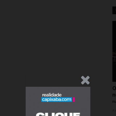
.Anúncio
O
n
Fl
A 