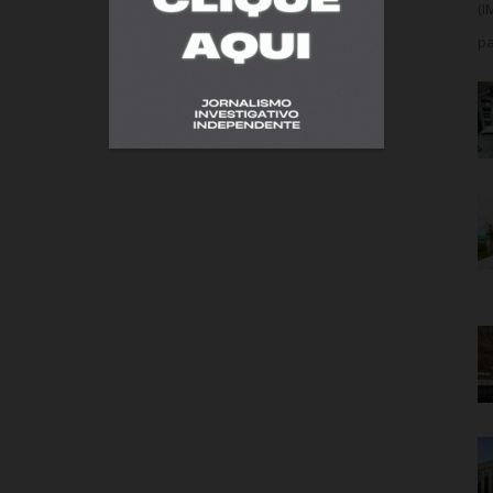
(I
pa