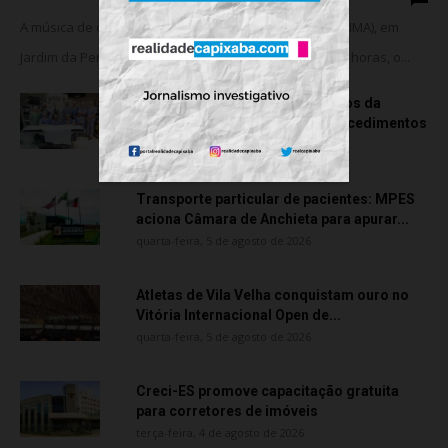
A música de câmara vai ocupar o Instituto Marlin Azul (IMA), em
Jardim da Penha, nesta sexta-feira (07). A partir das 18 horas, o...
Rede hospitalar celebra seis anos da
cirurgia robótica com 1.845 procedimentos
quinta-feira, 6 de agosto de 2026
Transporte particular de pacientes: MPES
aciona Câmara de Anchieta para apurar...
quarta-feira, 5 de agosto de 2026
Atletas de Vila Velha conquistam ouro no
Vitória Internacional Open de...
quarta-feira, 5 de agosto de 2026
Creci-ES promove capacitação gratuita
para corretores de imóveis
terça-feira, 4 de agosto de 2026