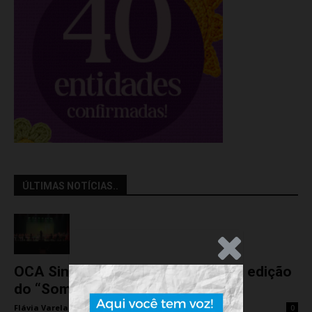
ÚLTIMAS NOTÍCIAS..
.Anúncio
OCA Sinfônica é a atração da nova edição
do “Som na...
Flávia Varela
-
sexta-feira, 7 de agosto de 2026
0