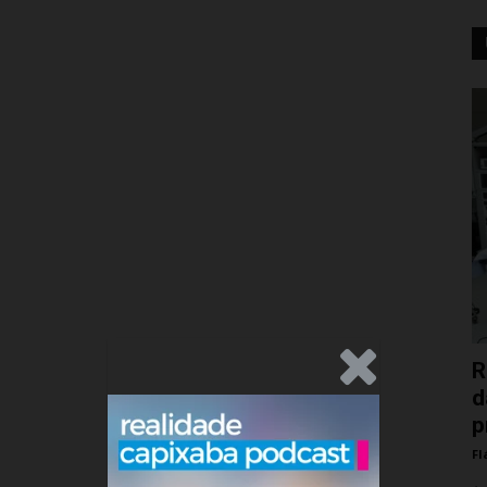
.Anúncio
R
d
p
Fl