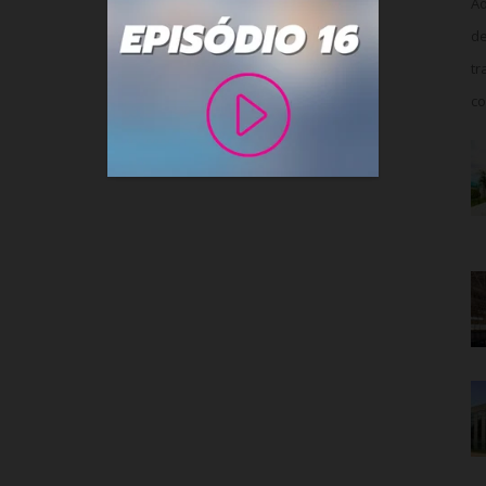
Ao
de
tr
co