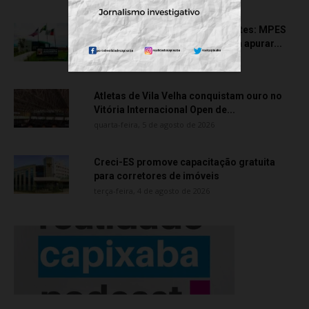
Transporte particular de pacientes: MPES
aciona Câmara de Anchieta para apurar...
quarta-feira, 5 de agosto de 2026
Atletas de Vila Velha conquistam ouro no
Vitória Internacional Open de...
quarta-feira, 5 de agosto de 2026
Creci-ES promove capacitação gratuita
para corretores de imóveis
terça-feira, 4 de agosto de 2026