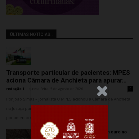
ÚLTIMAS NOTÍCIAS..
Transporte particular de pacientes: MPES
aciona Câmara de Anchieta para apurar...
redação 1
-
quarta-feira, 5 de agosto de 2026
0
.Anúncio
Por João Simas – Jornalista O MPES acionou a Câmara de Anchieta
na Justiça para barrar o suposto uso de assessores
parlamentares no transporte de...
Atletas de Vila Velha conquistam ouro no
Vitória Internacional Open de...