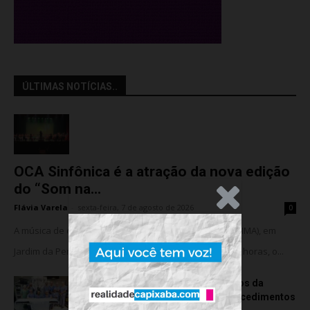
ÚLTIMAS NOTÍCIAS..
OCA Sinfônica é a atração da nova edição
do “Som na...
.Anúncio
Flávia Varela
-
sexta-feira, 7 de agosto de 2026
0
A música de câmara vai ocupar o Instituto Marlin Azul (IMA), em
Jardim da Penha, nesta sexta-feira (07). A partir das 18 horas, o...
Rede hospitalar celebra seis anos da
cirurgia robótica com 1.845 procedimentos