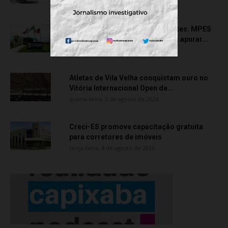
quinta-feira, 6 de agosto de 2026
Transporte particular de pacientes: MPES
aciona Câmara de Anchieta para apurar...
quarta-feira, 5 de agosto de 2026
Atletas de Vila Velha conquistam ouro no
Vitória Internacional Open de...
quarta-feira, 5 de agosto de 2026
Creci-ES promove capacitação gratuita
para corretores de imóveis
terça-feira, 4 de agosto de 2026