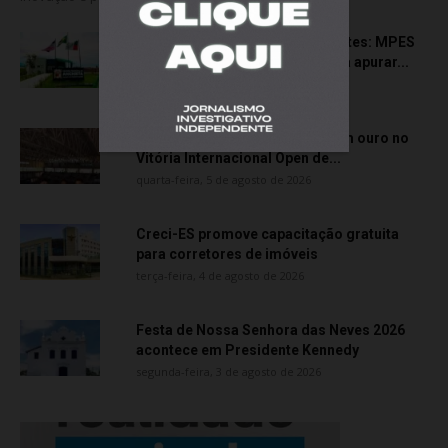
Transporte particular de pacientes: MPES
aciona Câmara de Anchieta para apurar...
quarta-feira, 5 de agosto de 2026
Atletas de Vila Velha conquistam ouro no
Vitória Internacional Open de...
quarta-feira, 5 de agosto de 2026
Creci-ES promove capacitação gratuita
para corretores de imóveis
terça-feira, 4 de agosto de 2026
Festa de Nossa Senhora das Neves 2026
acontece em Presidente Kennedy
segunda-feira, 3 de agosto de 2026