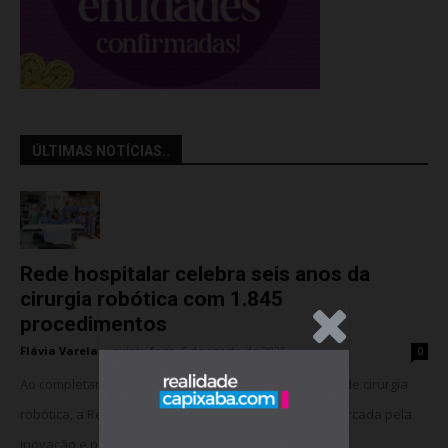
ÚLTIMAS NOTÍCIAS..
Rede hospitalar celebra seis anos da
cirurgia robótica com 1.845
procedimentos
.Anúncio
Flávia Varela
-
quinta-feira, 6 de agosto de 2026
0
Ao completar seis anos da implantação do programa de cirurgia
robótica, a Rede Meridional celebra uma trajetória marcada pela
inovação e pela consolidação da...