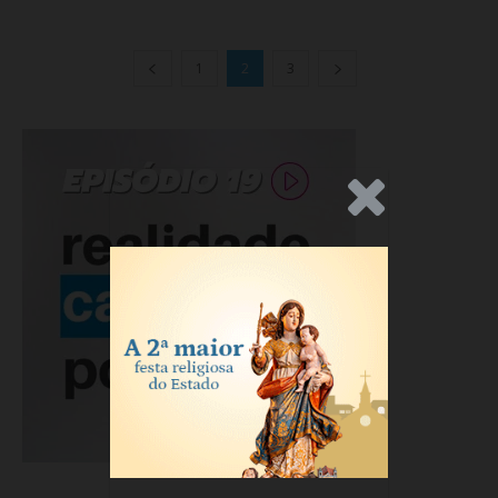
1
2
3
.Anúncio