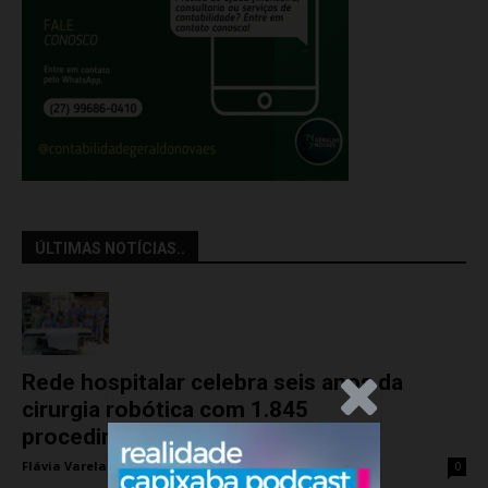
ÚLTIMAS NOTÍCIAS..
Rede hospitalar celebra seis anos da
.Anúncio
cirurgia robótica com 1.845
procedimentos
Flávia Varela
-
quinta-feira, 6 de agosto de 2026
0