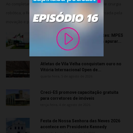
Ao completar seis anos da implantação do programa de cirurgia
robótica, a Rede Meridional celebra uma trajetória marcada pela
inovação e pela consolidação da...
Transporte particular de pacientes: MPES
aciona Câmara de Anchieta para apurar...
quarta-feira, 5 de agosto de 2026
Atletas de Vila Velha conquistam ouro no
Vitória Internacional Open de...
quarta-feira, 5 de agosto de 2026
Creci-ES promove capacitação gratuita
para corretores de imóveis
terça-feira, 4 de agosto de 2026
Festa de Nossa Senhora das Neves 2026
acontece em Presidente Kennedy