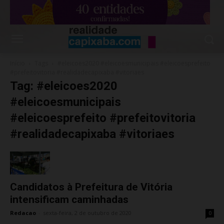
Início
Tags
#eleicoes2020 #eleicoesmunicipais #eleicoesprefeito
#prefeitovitoria #realidadecapixaba #vitoriaes
Tag: #eleicoes2020
#eleicoesmunicipais
#eleicoesprefeito #prefeitovitoria
#realidadecapixaba #vitoriaes
Candidatos à Prefeitura de Vitória
intensificam caminhadas
Redacao
-
sexta-feira, 2 de outubro de 2020
0