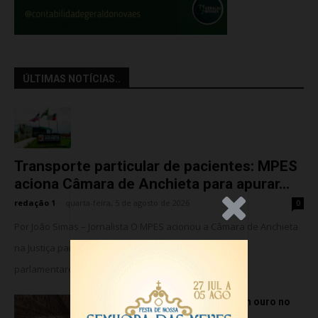
ÚLTIMAS NOTÍCIAS..
Transporte particular de pacientes: MPES
aciona Câmara de Anchieta para apurar...
redação 1
-
quarta-feira, 5 de agosto de 2026
0
.Anúncio
Por João Simas – Jornalista O MPES acionou a Câmara de Anchieta
na Justiça para barrar o suposto uso de assessores
parlamentares no transporte de...
Atletas de Vila Velha conquistam ouro no
Vitória Internacional Open de...