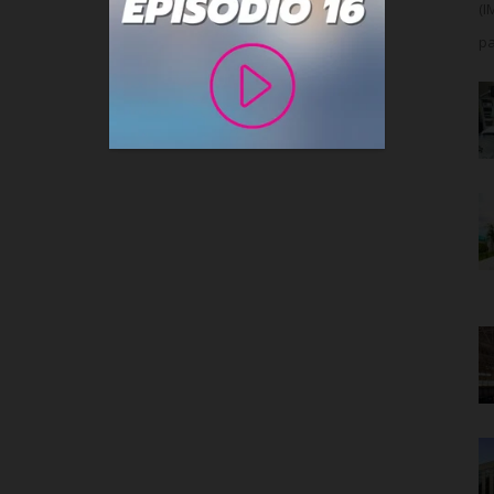
(I
pa