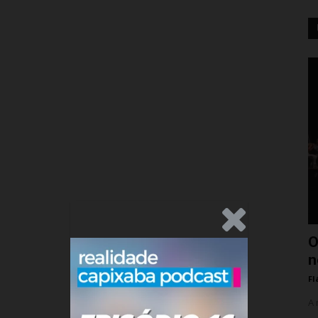
.Anúncio
O
n
Fl
A 