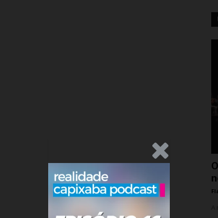
.Anúncio
O
n
Fl
A 