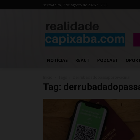
sexta-feira, 7 de agosto de 2026 / 17:26
NOTÍCIAS
REACT
PODCAST
OPOR
Início
Tags
Derrubadadopassaportevacinal
Tag: derrubadadopass