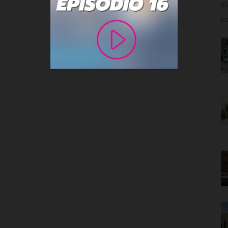
(I
pa