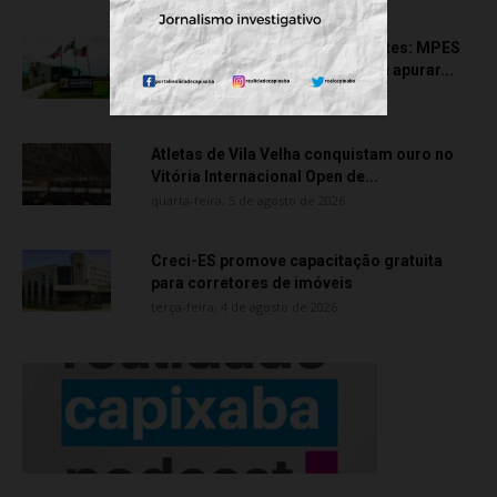
Transporte particular de pacientes: MPES
aciona Câmara de Anchieta para apurar...
quarta-feira, 5 de agosto de 2026
Atletas de Vila Velha conquistam ouro no
Vitória Internacional Open de...
quarta-feira, 5 de agosto de 2026
Creci-ES promove capacitação gratuita
para corretores de imóveis
terça-feira, 4 de agosto de 2026