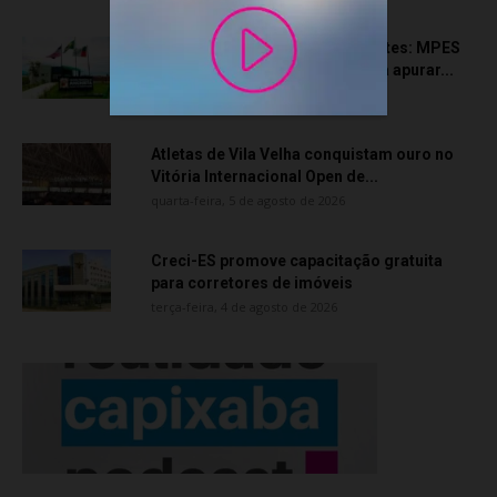
Transporte particular de pacientes: MPES
aciona Câmara de Anchieta para apurar...
quarta-feira, 5 de agosto de 2026
Atletas de Vila Velha conquistam ouro no
Vitória Internacional Open de...
quarta-feira, 5 de agosto de 2026
Creci-ES promove capacitação gratuita
para corretores de imóveis
terça-feira, 4 de agosto de 2026