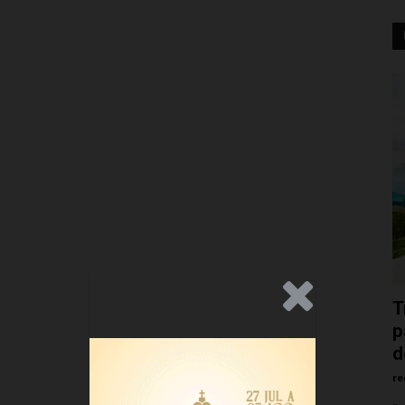
.Anúncio
T
p
d
re