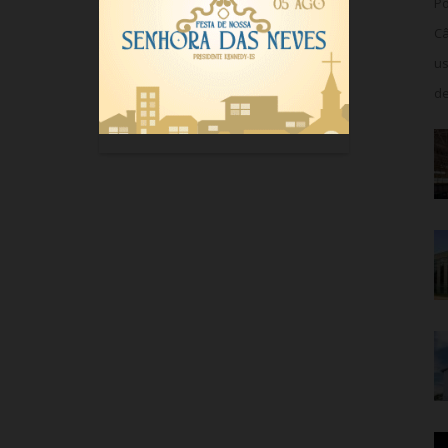
Po
Câ
us
de