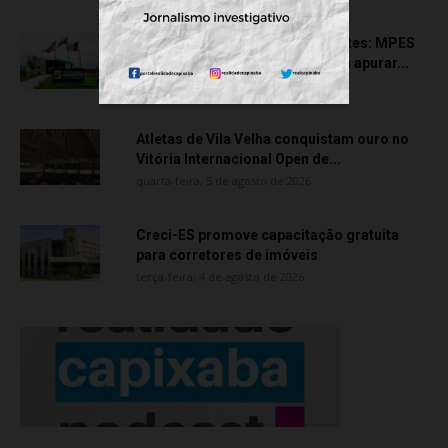
Transporte particular de pacientes: MPES
aciona Câmara de Anchieta para apurar...
quarta-feira, 5 de agosto de 2026
Atletas de Vila Velha conquistam ouro no
Vitória Internacional Open de...
quarta-feira, 5 de agosto de 2026
Creci-ES promove capacitação gratuita
para corretores de imóveis
terça-feira, 4 de agosto de 2026