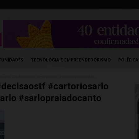
TUNIDADES
TECNOLOGIA E EMPREENDEDORISMO
POLÍTICA
iosarlo #fechamentocartoriosarlo #sarlopraiadocanto
decisaostf #cartoriosarlo
arlo #sarlopraiadocanto