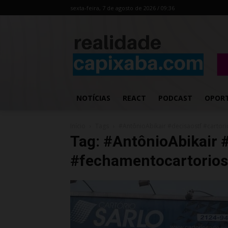
sexta-feira, 7 de agosto de 2026 / 09:36
NOTÍCIAS
REACT
PODCAST
OPOR
Início
Tags
#AntônioAbikair #decisaostf #cartor
Tag: #AntônioAbikair #
#fechamentocartorios