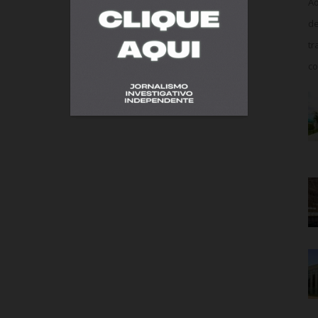
Ao
de
tr
co