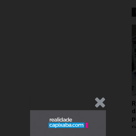
.Anúncio
R
d
p
Fl