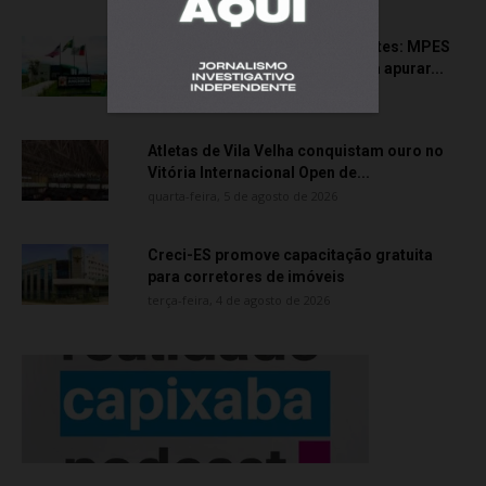
Transporte particular de pacientes: MPES
aciona Câmara de Anchieta para apurar...
quarta-feira, 5 de agosto de 2026
Atletas de Vila Velha conquistam ouro no
Vitória Internacional Open de...
quarta-feira, 5 de agosto de 2026
Creci-ES promove capacitação gratuita
para corretores de imóveis
terça-feira, 4 de agosto de 2026