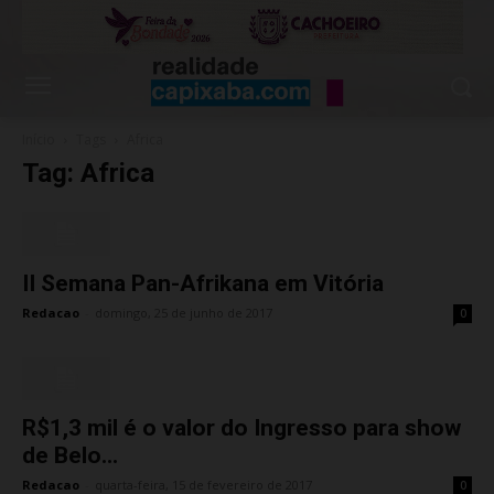
Início
Tags
Africa
Tag: Africa
II Semana Pan-Afrikana em Vitória
Redacao
-
domingo, 25 de junho de 2017
0
R$1,3 mil é o valor do Ingresso para show
de Belo...
Redacao
-
quarta-feira, 15 de fevereiro de 2017
0