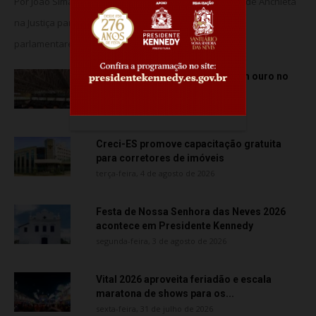
Por João Simas – Jornalista O MPES acionou a Câmara de Anchieta
na Justiça para barrar o suposto uso de assessores
parlamentares no transporte de...
Atletas de Vila Velha conquistam ouro no
Vitória Internacional Open de...
quarta-feira, 5 de agosto de 2026
Creci-ES promove capacitação gratuita
para corretores de imóveis
terça-feira, 4 de agosto de 2026
Festa de Nossa Senhora das Neves 2026
acontece em Presidente Kennedy
segunda-feira, 3 de agosto de 2026
Vital 2026 aproveita feriadão e escala
maratona de shows para os...
sexta-feira, 31 de julho de 2026