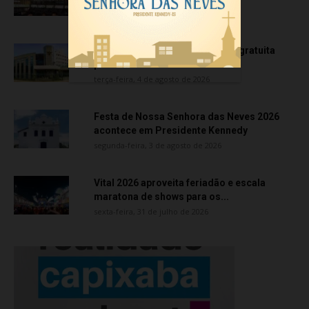
quarta-feira, 5 de agosto de 2026
Creci-ES promove capacitação gratuita
para corretores de imóveis
terça-feira, 4 de agosto de 2026
Festa de Nossa Senhora das Neves 2026
acontece em Presidente Kennedy
segunda-feira, 3 de agosto de 2026
Vital 2026 aproveita feriadão e escala
maratona de shows para os...
sexta-feira, 31 de julho de 2026