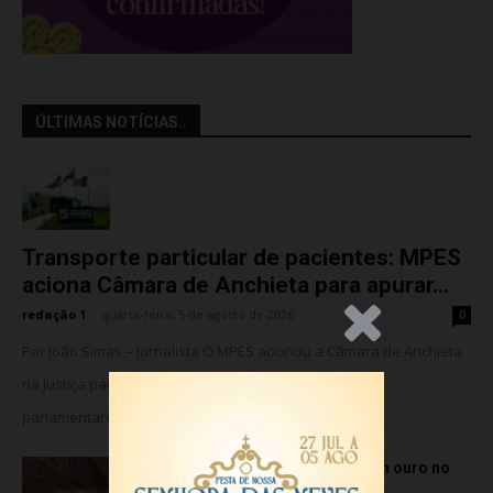
ÚLTIMAS NOTÍCIAS..
Transporte particular de pacientes: MPES
aciona Câmara de Anchieta para apurar...
redação 1
-
quarta-feira, 5 de agosto de 2026
0
.Anúncio
Por João Simas – Jornalista O MPES acionou a Câmara de Anchieta
na Justiça para barrar o suposto uso de assessores
parlamentares no transporte de...
Atletas de Vila Velha conquistam ouro no
Vitória Internacional Open de...