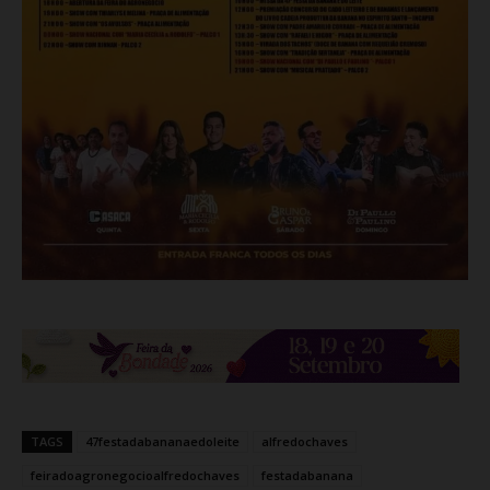
TAGS
47festadabananaedoleite
alfredochaves
feiradoagronegocioalfredochaves
festadabanana