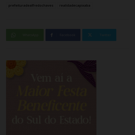
prefeituradealfredochaves
realidadecapixaba
WhatsApp
Facebook
Twitter