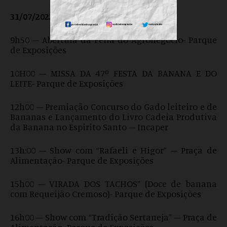
31/07/2022 – Domingo
9h50 – Abertura da Feira do Agronegócio- Parque
de Exposições
10H00 – MISSA DA 47º FESTA DA BANANA E DO
LEITE- Parque de Exposições
12h00 – Premiação Concurso do Gado leiteiro e de
Bananas e Lançamento do Livro Cadeia Produtiva
da Banana no Espirito Santo – Incaper
13h:00 – Show com “Rafaeli e Higor” – Praça de
Alimentação- Parque de Exposições
15h00 – VIRADA DOS TACHOS” (Doce de banana
com Requeijão Cremoso)- Parque de Exposições
16h00 – Show com “Tradição Sertaneja” – Praça de
Alimentação- Parque de Exposições