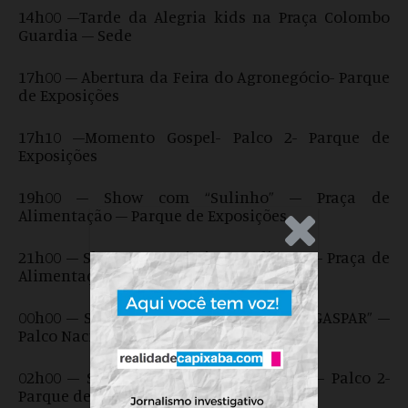
14h00 –Tarde da Alegria kids na Praça Colombo
Guardia – Sede
17h00 – Abertura da Feira do Agronegócio- Parque
de Exposições
17h10 –Momento Gospel- Palco 2- Parque de
Exposições
19h00 – Show com “Sulinho” – Praça de
Alimentação – Parque de Exposições
.Anúncio
21h00 – Show com “Cristiann Sulivan” – Praça de
Alimentação- Parque de Exposições
00h00 – Show Nacional com “BRUNO & GASPAR” –
Palco Nacional – Parque de Exposições
02h00 – Show com “Forró Numa Boa” – Palco 2-
Parque de Exposições