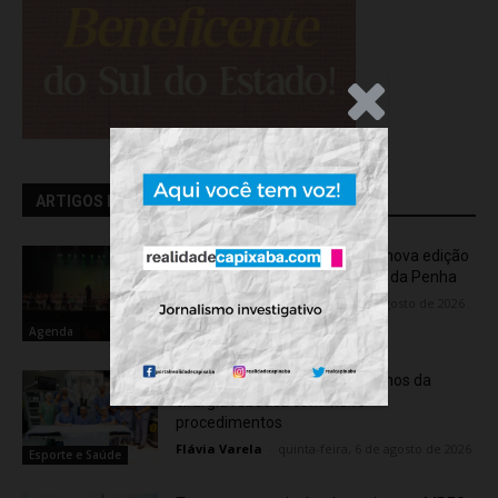
.Anúncio
ARTIGOS RELACIONADOS
OCA Sinfônica é a atração da nova edição
do “Som na Sexta” em Jardim da Penha
Flávia Varela
-
sexta-feira, 7 de agosto de 2026
Agenda
Rede hospitalar celebra seis anos da
cirurgia robótica com 1.845
procedimentos
Flávia Varela
-
quinta-feira, 6 de agosto de 2026
Esporte e Saúde