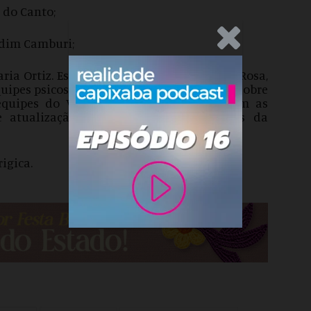
a do Canto;
.Anúncio
ardim Camburi;
aria Ortiz. Esta ação contará com o ônibus Rosa,
uipes psicossociais do Cramsv; orientação sobre
quipes do Vitória Acolhe; orientação com as
e atualização do Cadúnico com equipes da
rigica.