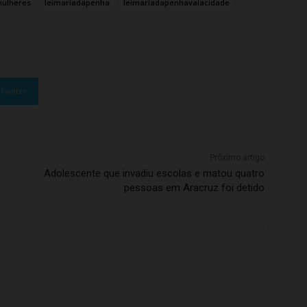
mulheres
leimariadapenha
leimariadapenhavaiacidade
Twitter
Próximo artigo
Adolescente que invadiu escolas e matou quatro
pessoas em Aracruz foi detido