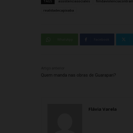
TAGS
assistenciasociales
fimdaviolenciacontra
realidadecapixaba
WhatsApp
Facebook
Artigo anterior
Quem manda nas obras de Guarapari?
Flávia Varela