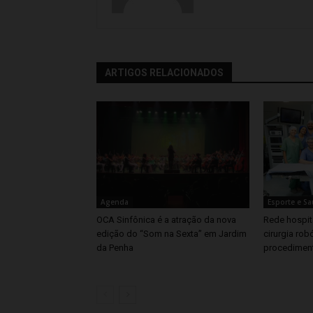
ARTIGOS RELACIONADOS
Agenda
Esporte e S
OCA Sinfônica é a atração da nova
Rede hospita
edição do “Som na Sexta” em Jardim
cirurgia rob
da Penha
procedimen