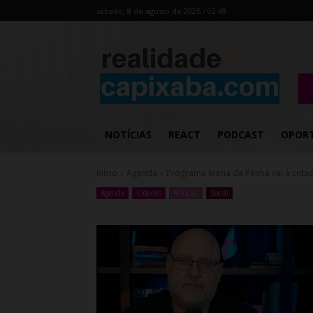
sábado, 8 de agosto de 2026 / 02:49
NOTÍCIAS
REACT
PODCAST
OPOR
Início
Agenda
Programa Maria da Penha vai à cida
Agenda
Cidades
Noticias
Social